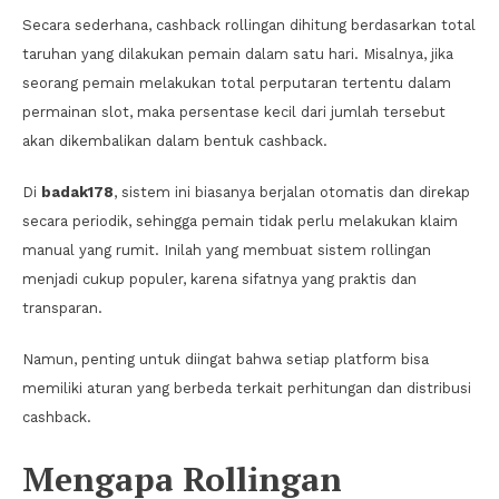
Secara sederhana, cashback rollingan dihitung berdasarkan total
taruhan yang dilakukan pemain dalam satu hari. Misalnya, jika
seorang pemain melakukan total perputaran tertentu dalam
permainan slot, maka persentase kecil dari jumlah tersebut
akan dikembalikan dalam bentuk cashback.
Di
badak178
, sistem ini biasanya berjalan otomatis dan direkap
secara periodik, sehingga pemain tidak perlu melakukan klaim
manual yang rumit. Inilah yang membuat sistem rollingan
menjadi cukup populer, karena sifatnya yang praktis dan
transparan.
Namun, penting untuk diingat bahwa setiap platform bisa
memiliki aturan yang berbeda terkait perhitungan dan distribusi
cashback.
Mengapa Rollingan