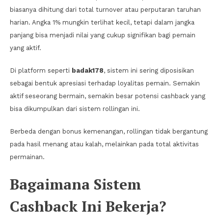
biasanya dihitung dari total turnover atau perputaran taruhan
harian. Angka 1% mungkin terlihat kecil, tetapi dalam jangka
panjang bisa menjadi nilai yang cukup signifikan bagi pemain
yang aktif.
Di platform seperti
badak178
, sistem ini sering diposisikan
sebagai bentuk apresiasi terhadap loyalitas pemain. Semakin
aktif seseorang bermain, semakin besar potensi cashback yang
bisa dikumpulkan dari sistem rollingan ini.
Berbeda dengan bonus kemenangan, rollingan tidak bergantung
pada hasil menang atau kalah, melainkan pada total aktivitas
permainan.
Bagaimana Sistem
Cashback Ini Bekerja?