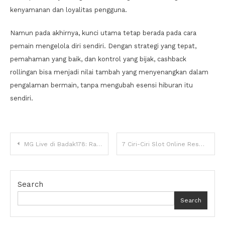
kenyamanan dan loyalitas pengguna.
Namun pada akhirnya, kunci utama tetap berada pada cara
pemain mengelola diri sendiri. Dengan strategi yang tepat,
pemahaman yang baik, dan kontrol yang bijak, cashback
rollingan bisa menjadi nilai tambah yang menyenangkan dalam
pengalaman bermain, tanpa mengubah esensi hiburan itu
sendiri.
Post
MG Live di Badak178: Rasakan Sensasi Casino Las Vegas dari Rumah
7 Ciri-Ciri Slot Online Resmi Berlisensi MGA & iTech Labs
navigation
Search
Search