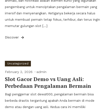
animasi, dan notifikasi adalah elemen kunci yang digunakan
pengembang untuk menciptakan pengalaman bermain yang
imersif dan menyenangkan. Ketiganya bekerja secara halus
untuk membuat pemain tetap fokus, terhibur, dan terus ingin
memutar gulungan slot […]
Discover
Uncategorized
February 2, 2026
admin
Slot Gacor Demo vs Uang Asli:
Perbedaan Pengalaman Bermain
Bagi penggemar slot dewa1000, pengalaman bermain bisa
berbeda drastis tergantung apakah Anda bermain di mode
demo atau dengan uang asli. Kedua cara ini memiliki