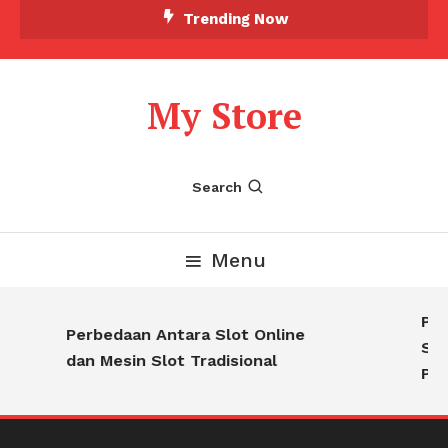
Skip
Trending Now
To
Content
My Store
Search
Menu
Per
Perbedaan Antara Slot Online
Slo
dan Mesin Slot Tradisional
Pro