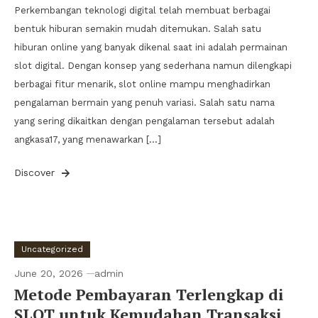
Perkembangan teknologi digital telah membuat berbagai
bentuk hiburan semakin mudah ditemukan. Salah satu
hiburan online yang banyak dikenal saat ini adalah permainan
slot digital. Dengan konsep yang sederhana namun dilengkapi
berbagai fitur menarik, slot online mampu menghadirkan
pengalaman bermain yang penuh variasi. Salah satu nama
yang sering dikaitkan dengan pengalaman tersebut adalah
angkasa17, yang menawarkan […]
Discover
Uncategorized
June 20, 2026
admin
Metode Pembayaran Terlengkap di
SLOT untuk Kemudahan Transaksi