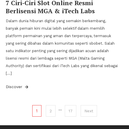
7 Ciri-Ciri Slot Online Resmi
Berlisensi MGA & iTech Labs
Dalam dunia hiburan digital yang semakin berkembang,
banyak pemain kini mulai lebih selektif dalam memilih
platform permainan yang aman dan terpercaya, termasuk
yang sering dibahas dalam komunitas seperti sbobet. Salah
satu indikator penting yang sering dijadikan acuan adalah
lisensi resmi dari lembaga seperti MGA (Malta Gaming
Authority) dan sertifikasi dari iTech Labs yang dikenal sebagai
[…]
Discover
Posts
…
1
2
17
Next
pagination