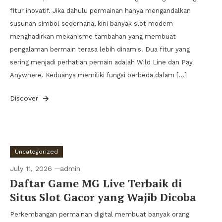
fitur inovatif. Jika dahulu permainan hanya mengandalkan
susunan simbol sederhana, kini banyak slot modern
menghadirkan mekanisme tambahan yang membuat
pengalaman bermain terasa lebih dinamis. Dua fitur yang
sering menjadi perhatian pemain adalah Wild Line dan Pay
Anywhere. Keduanya memiliki fungsi berbeda dalam […]
Discover
Uncategorized
July 11, 2026
admin
Daftar Game MG Live Terbaik di
Situs Slot Gacor yang Wajib Dicoba
Perkembangan permainan digital membuat banyak orang