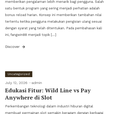
memberikan pengalaman lebih menarik bagi pengguna. Salah
satu bentuk program yang sering menjadi perhatian adalah
bonus reload harian. Konsep ini memberikan tambahan nilai
tertentu ketika pengguna melakukan pengisian ulang sesuai
dengan syarat yang telah ditentukan. Pada pembahasan kali
ini, fangwin88 menjadi topik […]
Discover
Uncategorized
July 12, 2026
admin
Edukasi Fitur: Wild Line vs Pay
Anywhere di Slot
Perkembangan teknologi dalam industri hiburan digital
membuat permainan slot semakin beragam dengan berbagai