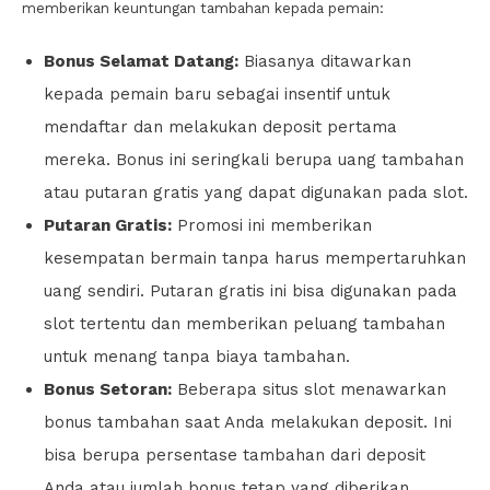
memberikan keuntungan tambahan kepada pemain:
Bonus Selamat Datang:
Biasanya ditawarkan
kepada pemain baru sebagai insentif untuk
mendaftar dan melakukan deposit pertama
mereka. Bonus ini seringkali berupa uang tambahan
atau putaran gratis yang dapat digunakan pada slot.
Putaran Gratis:
Promosi ini memberikan
kesempatan bermain tanpa harus mempertaruhkan
uang sendiri. Putaran gratis ini bisa digunakan pada
slot tertentu dan memberikan peluang tambahan
untuk menang tanpa biaya tambahan.
Bonus Setoran:
Beberapa situs slot menawarkan
bonus tambahan saat Anda melakukan deposit. Ini
bisa berupa persentase tambahan dari deposit
Anda atau jumlah bonus tetap yang diberikan.