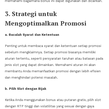
memahami bagaimana bonus ini dapat digunakan dan dicairkan.
3. Strategi untuk
Mengoptimalkan Promosi
a. Bacalah Syarat dan Ketentuan
Penting untuk membaca syarat dan ketentuan setiap promosi
sebelum mengklaimnya. Setiap promosi biasanya memiliki
aturan tertentu, seperti persyaratan taruhan atau batasan pada
jenis slot yang dapat dimainkan. Memahami aturan ini akan
membantu Anda memanfaatkan promosi dengan lebih efisien
dan menghindari potensi masalah.
b. Pilih Slot dengan Bijak
Ketika Anda menggunakan bonus atau putaran gratis, pilih slot
dengan RTP tinggi dan volatilitas yang sesuai dengan gaya