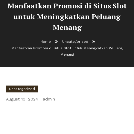
Manfaatkan Promosi di Situs Slot
untuk Meningkatkan Peluang
Menang
Home
Uncategorized
Manfaatkan Promosi di Situs Slot untuk Meningkatkan Peluang
Menang
Uncategorized
August 10, 2024
admin
Manfaatkan Promosi di Situs Slot untuk
Meningkatkan Peluang Menang