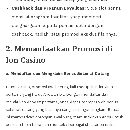
Cashback dan Program Loyalitas:
Situs slot sering
memiliki program loyalitas yang memberi
penghargaan kepada pemain setia dengan
cashback, hadiah, atau promosi eksklusif lainnya.
2. Memanfaatkan Promosi di
Ion Casino
a. Mendaftar dan Mengklaim Bonus Selamat Datang
Di Ion Casino, promosi awal sering kali merupakan langkah
pertama yang harus Anda ambil. Dengan mendaftar dan
melakukan deposit pertama, Anda dapat memperoleh bonus
selamat datang yang biasanya sangat menguntungkan. Bonus
ini memberikan dorongan awal yang memungkinkan Anda untuk
bermain lebih lama dan mencoba berbagai slot tanpa risiko