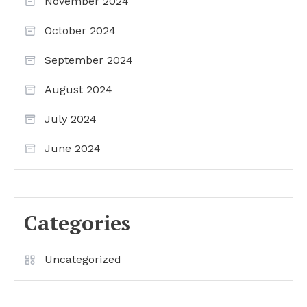
November 2024
October 2024
September 2024
August 2024
July 2024
June 2024
Categories
Uncategorized