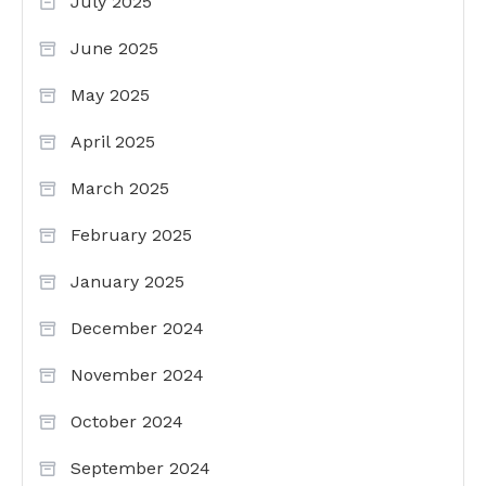
July 2025
June 2025
May 2025
April 2025
March 2025
February 2025
January 2025
December 2024
November 2024
October 2024
September 2024