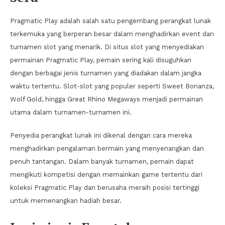
Pragmatic Play adalah salah satu pengembang perangkat lunak
terkemuka yang berperan besar dalam menghadirkan event dan
turnamen slot yang menarik. Di situs slot yang menyediakan
permainan Pragmatic Play, pemain sering kali disuguhkan
dengan berbagai jenis turnamen yang diadakan dalam jangka
waktu tertentu. Slot-slot yang populer seperti Sweet Bonanza,
Wolf Gold, hingga Great Rhino Megaways menjadi permainan
utama dalam turnamen-turnamen ini.
Penyedia perangkat lunak ini dikenal dengan cara mereka
menghadirkan pengalaman bermain yang menyenangkan dan
penuh tantangan. Dalam banyak turnamen, pemain dapat
mengikuti kompetisi dengan memainkan game tertentu dari
koleksi Pragmatic Play dan berusaha meraih posisi tertinggi
untuk memenangkan hadiah besar.