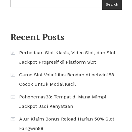
Search
Recent Posts
Perbedaan Slot Klasik, Video Slot, dan Slot
Jackpot Progresif di Platform Slot
Game Slot Volatilitas Rendah di betwin188
Cocok untuk Modal Kecil
Pohonemas33: Tempat di Mana Mimpi
Jackpot Jadi Kenyataan
Alur Klaim Bonus Reload Harian 50% Slot
Fangwin88