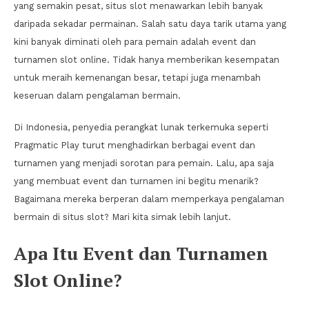
yang semakin pesat, situs slot menawarkan lebih banyak
daripada sekadar permainan. Salah satu daya tarik utama yang
kini banyak diminati oleh para pemain adalah event dan
turnamen slot online. Tidak hanya memberikan kesempatan
untuk meraih kemenangan besar, tetapi juga menambah
keseruan dalam pengalaman bermain.
Di Indonesia, penyedia perangkat lunak terkemuka seperti
Pragmatic Play turut menghadirkan berbagai event dan
turnamen yang menjadi sorotan para pemain. Lalu, apa saja
yang membuat event dan turnamen ini begitu menarik?
Bagaimana mereka berperan dalam memperkaya pengalaman
bermain di situs slot? Mari kita simak lebih lanjut.
Apa Itu Event dan Turnamen
Slot Online?