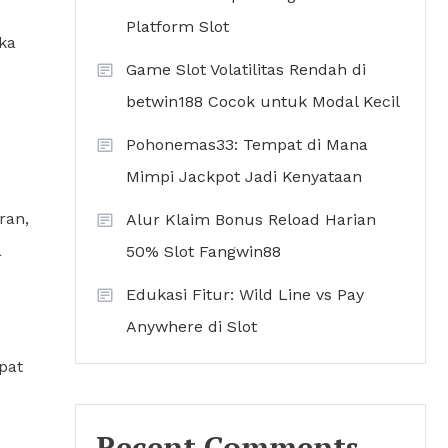
Platform Slot
ka
Game Slot Volatilitas Rendah di
betwin188 Cocok untuk Modal Kecil
Pohonemas33: Tempat di Mana
Mimpi Jackpot Jadi Kenyataan
ran,
Alur Klaim Bonus Reload Harian
a
50% Slot Fangwin88
Edukasi Fitur: Wild Line vs Pay
Anywhere di Slot
pat
Recent Comments