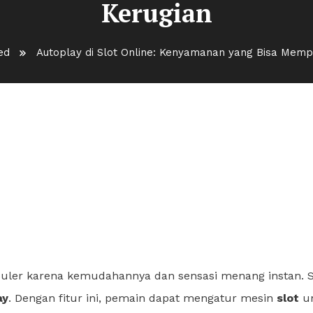
Kerugian
ed
Autoplay di Slot Online: Kenyamanan yang Bisa Memp
enyamanan yang Bisa Memperbe
uler karena kemudahannya dan sensasi menang instan. 
ay
. Dengan fitur ini, pemain dapat mengatur mesin
slot
u