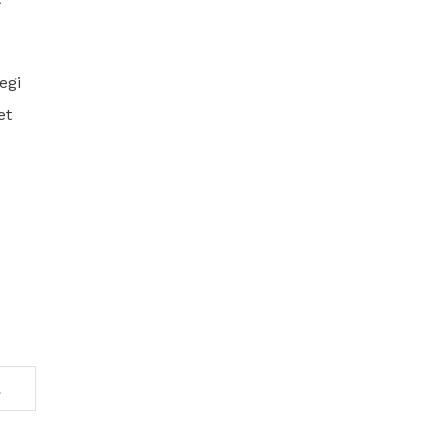
egi
et
 Tapir 328