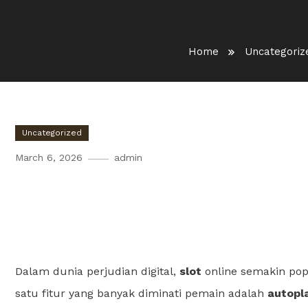
Home
Uncategoriz
Uncategorized
March 6, 2026
admin
Autoplay di Slot Online: K
Risiko Kerugian
Dalam dunia perjudian digital,
slot
online semakin pop
satu fitur yang banyak diminati pemain adalah
autopl