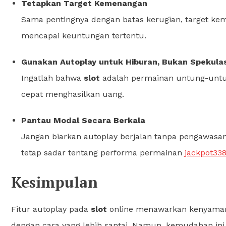
Tetapkan Target Kemenangan
Sama pentingnya dengan batas kerugian, target k
mencapai keuntungan tertentu.
Gunakan Autoplay untuk Hiburan, Bukan Spekulas
Ingatlah bahwa
slot
adalah permainan untung-untung
cepat menghasilkan uang.
Pantau Modal Secara Berkala
Jangan biarkan autoplay berjalan tanpa pengawasan
tetap sadar tentang performa permainan
jackpot33
Kesimpulan
Fitur autoplay pada
slot
online menawarkan kenyamana
dengan cara yang lebih santai. Namun, kemudahan ini 