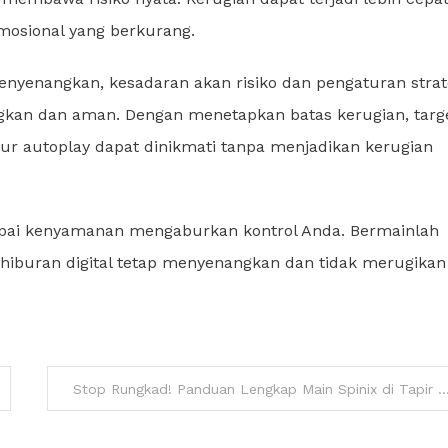
mosional yang berkurang.
yenangkan, kesadaran akan risiko dan pengaturan strat
ngkan dan aman. Dengan menetapkan batas kerugian, targ
r autoplay dapat dinikmati tanpa menjadikan kerugian
ampai kenyamanan mengaburkan kontrol Anda. Bermainlah
ar hiburan digital tetap menyenangkan dan tidak merugikan
Stop Rungkad! Panduan Lengkap Main Spinix di