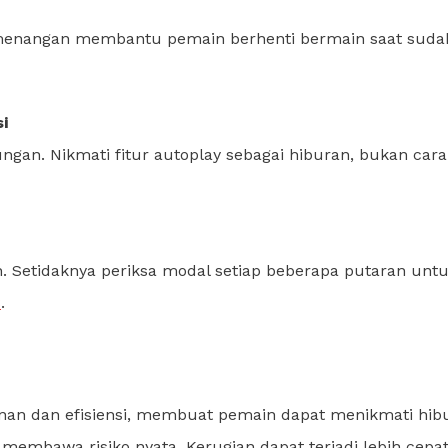
emenangan membantu pemain berhenti bermain saat suda
i
an. Nikmati fitur autoplay sebagai hiburan, bukan cara
. Setidaknya periksa modal setiap beberapa putaran unt
8
.
n dan efisiensi, membuat pemain dapat menikmati hib
membawa risiko nyata. Kerugian dapat terjadi lebih cepa