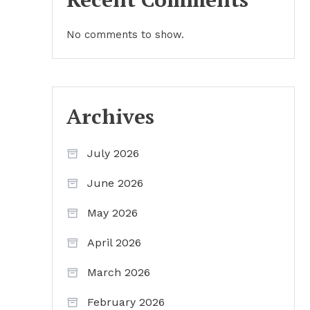
No comments to show.
Archives
July 2026
June 2026
May 2026
April 2026
March 2026
February 2026