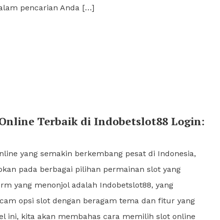
lam pencarian Anda […]
Online Terbaik di Indobetslot88 Login:
line yang semakin berkembang pesat di Indonesia,
pkan pada berbagai pilihan permainan slot yang
orm yang menonjol adalah Indobetslot88, yang
am opsi slot dengan beragam tema dan fitur yang
l ini, kita akan membahas cara memilih slot online