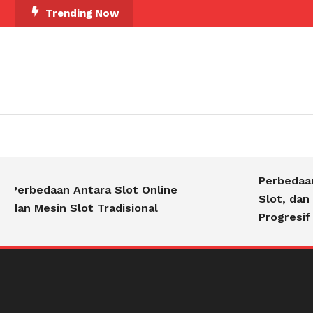
Skip
Trending Now
To
Content
Perbedaan Sl
Perbedaan Antara Slot Online
Slot, dan Sl
dan Mesin Slot Tradisional
Progresif di